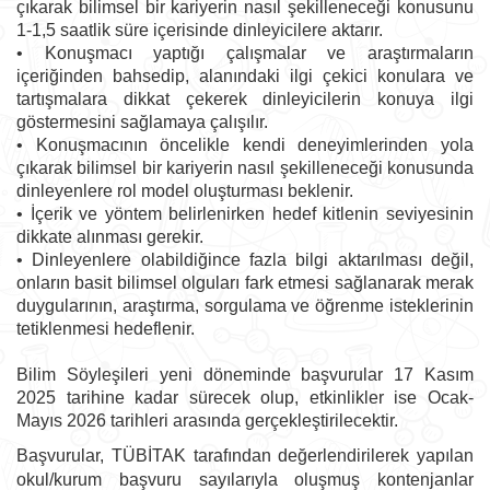
çıkarak bilimsel bir kariyerin nasıl şekilleneceği konusunu
1-1,5 saatlik süre içerisinde dinleyicilere aktarır.
• Konuşmacı yaptığı çalışmalar ve araştırmaların
içeriğinden bahsedip, alanındaki ilgi çekici konulara ve
tartışmalara dikkat çekerek dinleyicilerin konuya ilgi
göstermesini sağlamaya çalışılır.
• Konuşmacının öncelikle kendi deneyimlerinden yola
çıkarak bilimsel bir kariyerin nasıl şekilleneceği konusunda
dinleyenlere rol model oluşturması beklenir.
• İçerik ve yöntem belirlenirken hedef kitlenin seviyesinin
dikkate alınması gerekir.
• Dinleyenlere olabildiğince fazla bilgi aktarılması değil,
onların basit bilimsel olguları fark etmesi sağlanarak merak
duygularının, araştırma, sorgulama ve öğrenme isteklerinin
tetiklenmesi hedeflenir.
Bilim Söyleşileri yeni döneminde başvurular 17 Kasım
2025 tarihine kadar sürecek olup, etkinlikler ise Ocak-
Mayıs 2026 tarihleri arasında gerçekleştirilecektir.
Başvurular, TÜBİTAK tarafından değerlendirilerek yapılan
okul/kurum başvuru sayılarıyla oluşmuş kontenjanlar