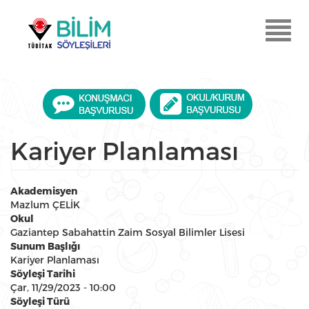
Ana
içeriğe
Menu
atla
Aç
Kariyer Planlaması
Akademisyen
Mazlum ÇELİK
Okul
Gaziantep Sabahattin Zaim Sosyal Bilimler Lisesi
Sunum Başlığı
Kariyer Planlaması
Söyleşi Tarihi
Çar, 11/29/2023 - 10:00
Söyleşi Türü