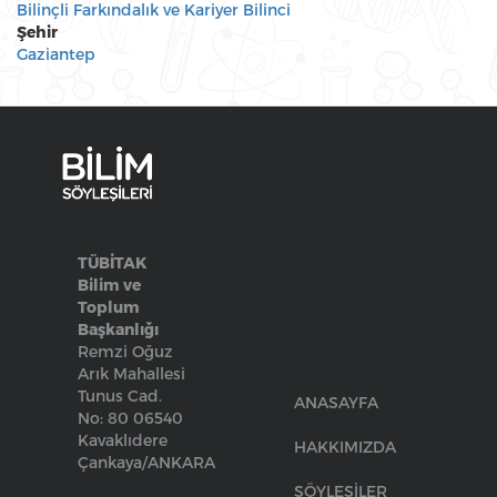
Bilinçli Farkındalık ve Kariyer Bilinci
Şehir
Gaziantep
TÜBİTAK
Bilim ve
Toplum
Başkanlığı
Remzi Oğuz
Arık Mahallesi
Tunus Cad.
ANASAYFA
No: 80 06540
Kavaklıdere
HAKKIMIZDA
Çankaya/ANKARA
SÖYLEŞİLER