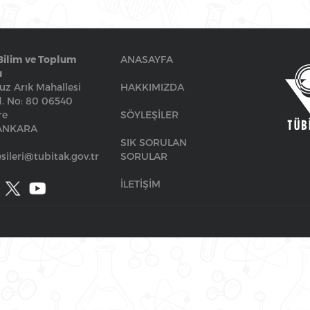
Bilim ve Toplum
ANASAYFA
ı
z Arık Mahallesi
HAKKIMIZDA
. No: 80 06540
re
SÖYLEŞİLER
/ANKARA
SIK SORULAN
sileri@tubitak.gov.tr
SORULAR
İLETİŞİM