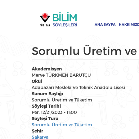
Ana
Ana
içeriğe
gezinti
atla
menüsü
ANA SAYFA
HAKKIMIZ
Sorumlu Üretim ve
Akademisyen
Merve TÜRKMEN BARUTÇU
Okul
Adapazarı Mesleki Ve Teknik Anadolu Lisesi
Sunum Başlığı
Sorumlu Üretim ve Tüketim
Söyleşi Tarihi
Per, 12/21/2023 - 11:00
Söyleşi Türü
Sorumlu Üretim ve Tüketim
Şehir
Sakarya