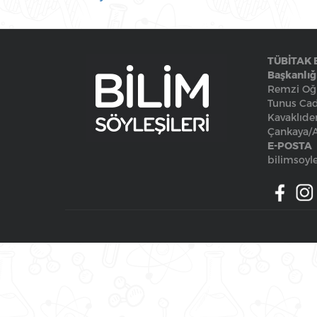
TÜBİTAK 
Başkanlığ
Remzi Oğu
Tunus Cad
Kavaklıde
Çankaya
E-POSTA
bilimsoyle