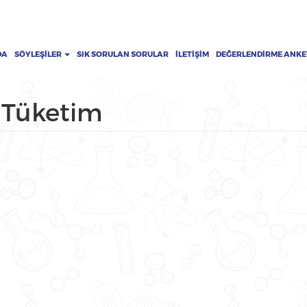
DA
SÖYLEŞILER
SIK SORULAN SORULAR
İLETIŞIM
DEĞERLENDIRME ANKE
 Tüketim