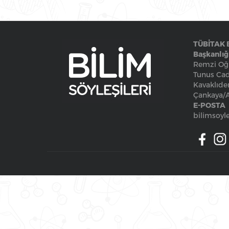
TÜBİTAK 
Başkanlığ
Remzi Oğu
Tunus Cad
Kavaklıde
Çankaya
E-POSTA
bilimsoyle