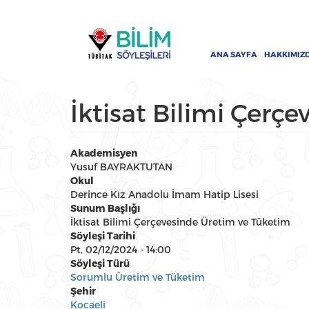
Ana
Ana
içeriğe
gezinti
atla
menüsü
ANA SAYFA
HAKKIMIZ
İktisat Bilimi Çerç
Akademisyen
Yusuf BAYRAKTUTAN
Okul
Derince Kız Anadolu İmam Hatip Lisesi
Sunum Başlığı
İktisat Bilimi Çerçevesinde Üretim ve Tüketim
Söyleşi Tarihi
Pt, 02/12/2024 - 14:00
Söyleşi Türü
Sorumlu Üretim ve Tüketim
Şehir
Kocaeli