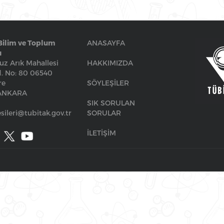
Bilim ve Toplum
ANASAYFA
ı
z Arık Mahallesi
HAKKIMIZDA
. No: 80 06540
re
SÖYLEŞİLER
/ANKARA
SIK SORULAN
sileri@tubitak.gov.tr
SORULAR
İLETİŞİM