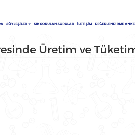
DA
SÖYLEŞILER
SIK SORULAN SORULAR
İLETIŞIM
DEĞERLENDIRME ANKE
evesinde Üretim ve Tüketi