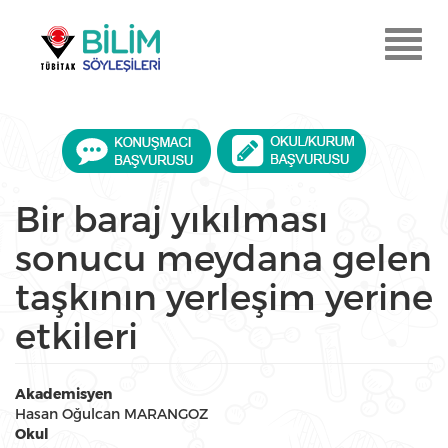
Ana
içeriğe
Menu
atla
Aç
Bir baraj yıkılması
sonucu meydana gelen
taşkının yerleşim yerine
etkileri
Akademisyen
Hasan Oğulcan MARANGOZ
Okul