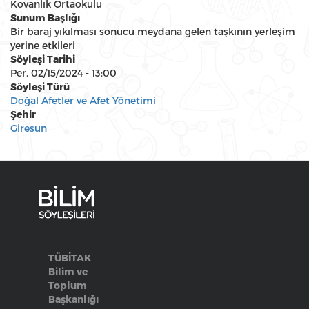
Kovanlık Ortaokulu
Sunum Başlığı
Bir baraj yıkılması sonucu meydana gelen taşkının yerleşim
yerine etkileri
Söyleşi Tarihi
Per, 02/15/2024 - 13:00
Söyleşi Türü
Doğal Afetler ve Afet Yönetimi
Şehir
Giresun
TÜBİTAK
Bilim ve
Toplum
Başkanlığı