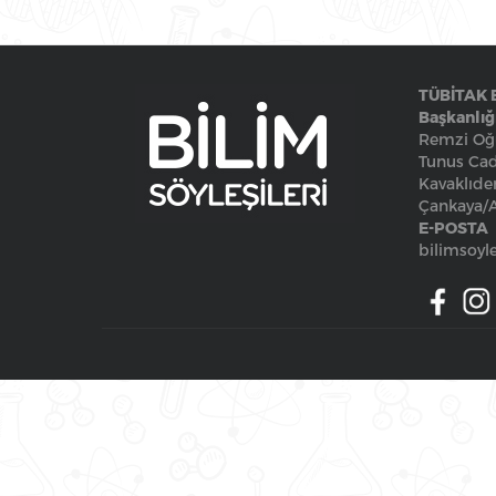
TÜBİTAK 
Başkanlığ
Remzi Oğu
Tunus Cad
Kavaklıde
Çankaya
E-POSTA
bilimsoyle