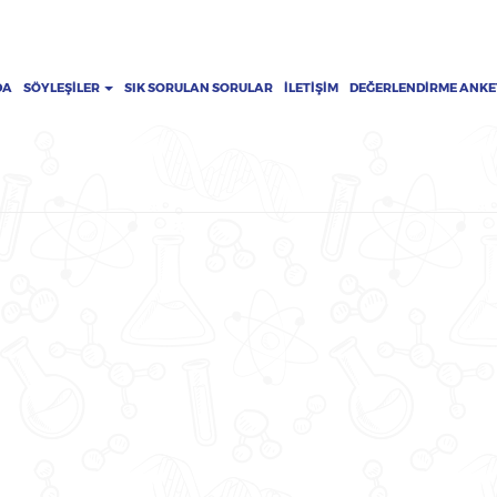
DA
SÖYLEŞILER
SIK SORULAN SORULAR
İLETIŞIM
DEĞERLENDIRME ANKE