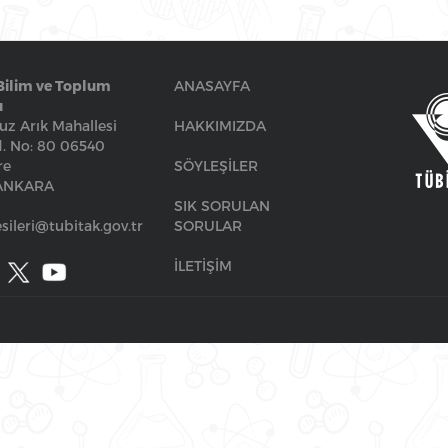
Bilim ve Toplum
ANASAYFA
ı
z Arık Mahallesi
HAKKIMIZDA
. No: 80 06540
re
SÖYLEŞİLER
/ANKARA
SIK SORULAN
sileri@tubitak.gov.tr
SORULAR
İLETİŞİM