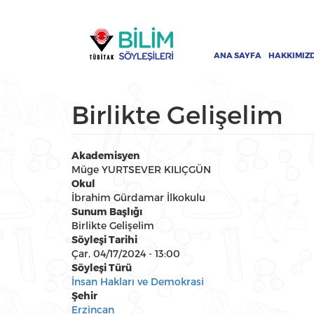
Ana
Ana
içeriğe
gezinti
atla
menüsü
ANA SAYFA
HAKKIMIZ
Birlikte Gelişelim
Akademisyen
Müge YURTSEVER KILIÇGÜN
Okul
İbrahim Gürdamar İlkokulu
Sunum Başlığı
Birlikte Gelişelim
Söyleşi Tarihi
Çar, 04/17/2024 - 13:00
Söyleşi Türü
İnsan Hakları ve Demokrasi
Şehir
Erzincan