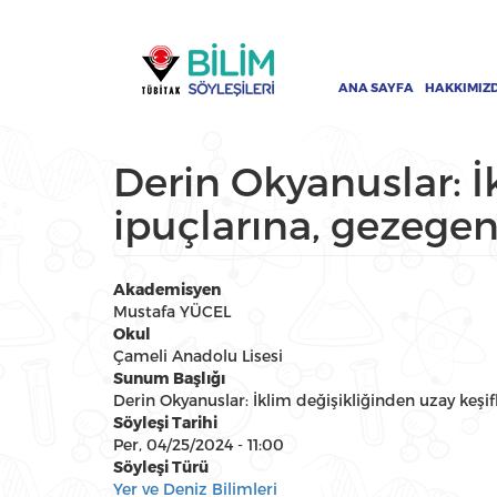
Ana
Ana
içeriğe
gezinti
atla
menüsü
ANA SAYFA
HAKKIMIZ
Derin Okyanuslar: İ
ipuçlarına, gezegen
Akademisyen
Mustafa YÜCEL
Okul
Çameli Anadolu Lisesi
Sunum Başlığı
Derin Okyanuslar: İklim değişikliğinden uzay keşif
Söyleşi Tarihi
Per, 04/25/2024 - 11:00
Söyleşi Türü
Yer ve Deniz Bilimleri