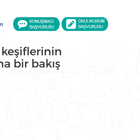
TI
keşiflerinin
a bir bakış