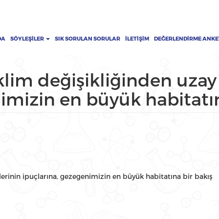
DA
SÖYLEŞILER
SIK SORULAN SORULAR
İLETIŞIM
DEĞERLENDIRME ANKE
klim değişikliğinden uzay 
imizin en büyük habitatın
lerinin ipuçlarına, gezegenimizin en büyük habitatına bir bakış