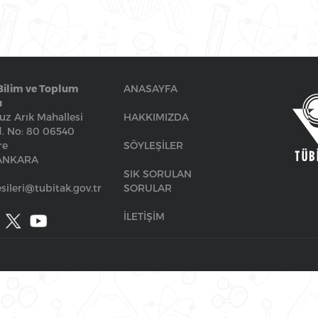
Bilim ve Toplum
ANASAYFA
ı
z Arık Mahallesi
HAKKIMIZDA
. No: 80 06540
re
SÖYLEŞİLER
/ANKARA
SIK SORULAN
sileri@tubitak.gov.tr
SORULAR
İLETİŞİM