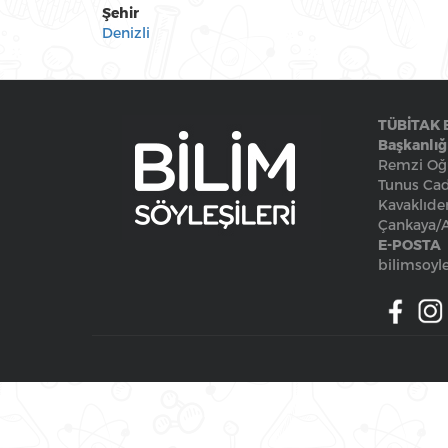
Şehir
Denizli
TÜBİTAK 
Başkanlığ
Remzi Oğu
Tunus Cad
Kavaklıde
Çankaya
E-POSTA
bilimsoyle