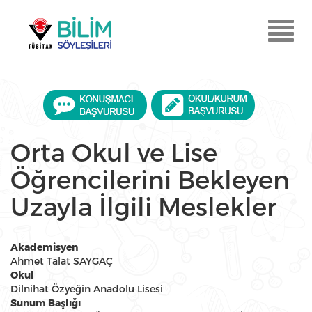
Ana
içeriğe
Menu
atla
Aç
Orta Okul ve Lise
Öğrencilerini Bekleyen
Uzayla İlgili Meslekler
Akademisyen
Ahmet Talat SAYGAÇ
Okul
Dilnihat Özyeğin Anadolu Lisesi
Sunum Başlığı