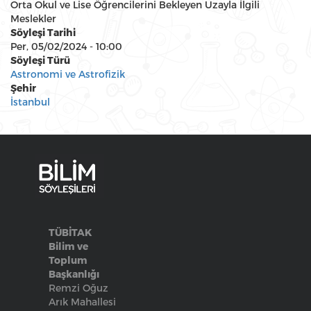
Orta Okul ve Lise Öğrencilerini Bekleyen Uzayla İlgili
Meslekler
Söyleşi Tarihi
Per, 05/02/2024 - 10:00
Söyleşi Türü
Astronomi ve Astrofizik
Şehir
İstanbul
TÜBİTAK
Bilim ve
Toplum
Başkanlığı
Remzi Oğuz
Arık Mahallesi