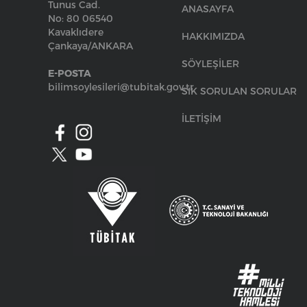
Tunus Cad.
ANASAYFA
No: 80 06540
Kavaklıdere
HAKKIMIZDA
Çankaya/ANKARA
SÖYLEŞİLER
E-POSTA
bilimsoylesileri@tubitak.gov.tr
SIK SORULAN SORULAR
İLETİŞİM