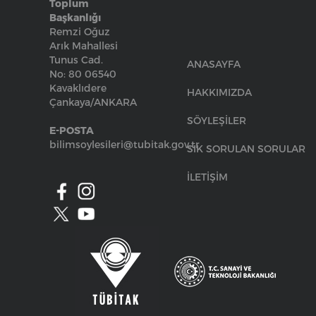
Toplum
Başkanlığı
Remzi Oğuz
Arık Mahallesi
Tunus Cad.
ANASAYFA
No: 80 06540
Kavaklıdere
HAKKIMIZDA
Çankaya/ANKARA
SÖYLEŞİLER
E-POSTA
bilimsoylesileri@tubitak.gov.tr
SIK SORULAN SORULAR
İLETİŞİM