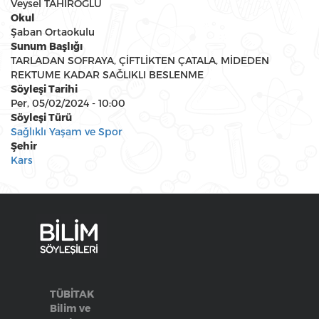
Veysel TAHİROĞLU
Okul
Şaban Ortaokulu
Sunum Başlığı
TARLADAN SOFRAYA, ÇİFTLİKTEN ÇATALA, MİDEDEN
REKTUME KADAR SAĞLIKLI BESLENME
Söyleşi Tarihi
Per, 05/02/2024 - 10:00
Söyleşi Türü
Sağlıklı Yaşam ve Spor
Şehir
Kars
TÜBİTAK
Bilim ve