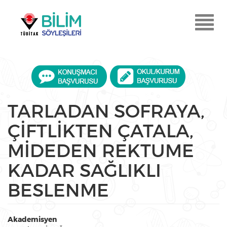
Ana
içeriğe
Menu
atla
Aç
TARLADAN SOFRAYA,
ÇİFTLİKTEN ÇATALA,
MİDEDEN REKTUME
KADAR SAĞLIKLI
BESLENME
Akademisyen