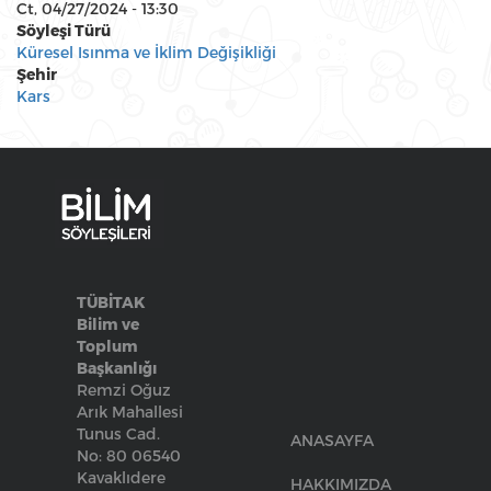
Ct, 04/27/2024 - 13:30
Söyleşi Türü
Küresel Isınma ve İklim Değişikliği
Şehir
Kars
TÜBİTAK
Bilim ve
Toplum
Başkanlığı
Remzi Oğuz
Arık Mahallesi
Tunus Cad.
ANASAYFA
No: 80 06540
Kavaklıdere
HAKKIMIZDA