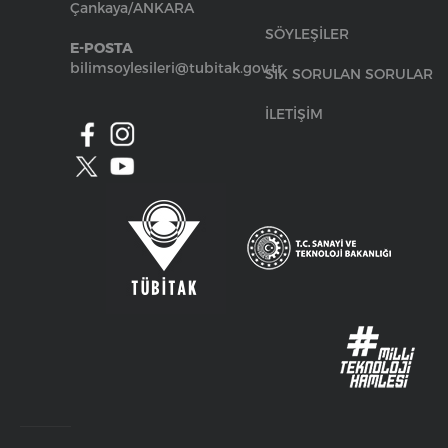
Çankaya/ANKARA
SÖYLEŞİLER
E-POSTA
bilimsoylesileri@tubitak.gov.tr
SIK SORULAN SORULAR
İLETİŞİM