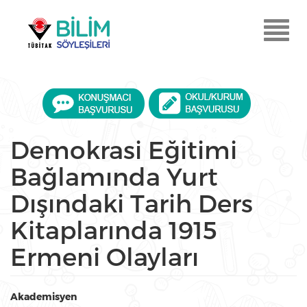
Ana
içeriğe
Menu
atla
Aç
Demokrasi Eğitimi
Bağlamında Yurt
Dışındaki Tarih Ders
Kitaplarında 1915
Ermeni Olayları
Akademisyen