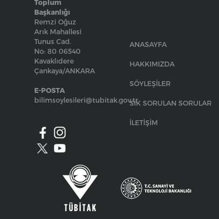
Toplum
Başkanlığı
Remzi Oğuz
Arık Mahallesi
Tunus Cad.
ANASAYFA
No: 80 06540
Kavaklıdere
HAKKIMIZDA
Çankaya/ANKARA
SÖYLEŞİLER
E-POSTA
bilimsoylesileri@tubitak.gov.tr
SIK SORULAN SORULAR
İLETİŞİM