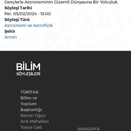
Gençlerle Astronominin Gizemli Dünyasına Bir Yolculuk.
Söyleşi Tarihi
Per, 05/02/2024 - 13:00
Söyleşi Türü
Astronomi ve Astrofizik
Şehir
Artvin
TÜBİTAK
Bilim ve
Toplum
Başkanlığı
Remzi Oğuz
Arık Mahallesi
Tunus Cad.
ANASAYFA