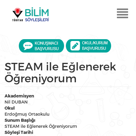
Ana
içeriğe
Menu
atla
Aç
STEAM ile Eğlenerek
Öğreniyorum
Akademisyen
Nil DUBAN
Okul
Erdoğmuş Ortaokulu
Sunum Başlığı
STEAM ile Eğlenerek Öğreniyorum
Söyleşi Tarihi