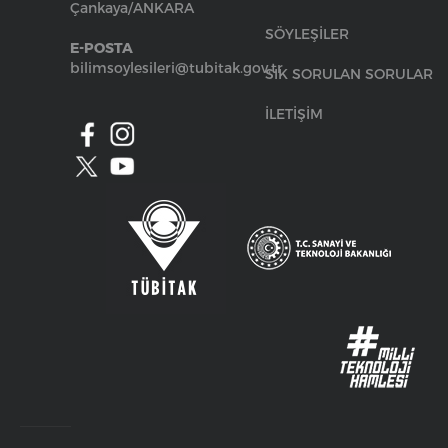
Çankaya/ANKARA
SÖYLEŞİLER
E-POSTA
bilimsoylesileri@tubitak.gov.tr
SIK SORULAN SORULAR
İLETİŞİM