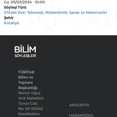
Cu, 05/03/2024 - 10:00
Söyleşi Türü
STEAM (Fen, Teknoloji, Mühendislik, Sanat ve Matematik)
Şehir
Kütahya
TÜBİTAK
Bilim ve
Toplum
Başkanlığı
Remzi Oğuz
Arık Mahallesi
Tunus Cad.
ANASAYFA
No: 80 06540
Kavaklıdere
HAKKIMIZDA