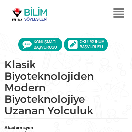
Ana
içeriğe
Menu
atla
Aç
Klasik
Biyoteknolojiden
Modern
Biyoteknolojiye
Uzanan Yolculuk
Akademisyen