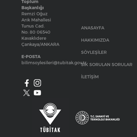
Toplum
Başkanlığı
Remzi Oğuz
Arık Mahallesi
Tunus Cad.
ANASAYFA
No: 80 06540
Kavaklıdere
HAKKIMIZDA
Çankaya/ANKARA
SÖYLEŞİLER
E-POSTA
bilimsoylesileri@tubitak.gov.tr
SIK SORULAN SORULAR
İLETİŞİM