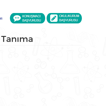
TI
k Tanıma