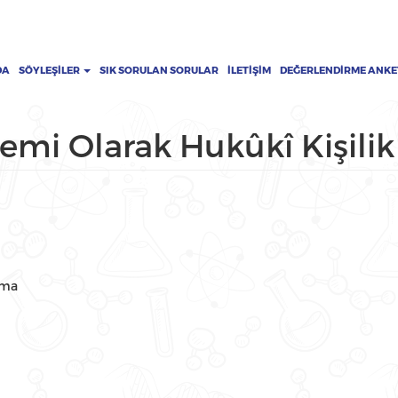
DA
SÖYLEŞILER
SIK SORULAN SORULAR
İLETIŞIM
DEĞERLENDIRME ANKE
mi Olarak Hukûkî Kişili
ıma