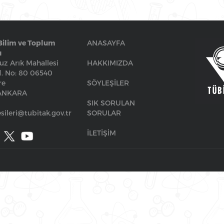
Bilim ve Toplum
ANASAYFA
ı
z Arık Mahallesi
HAKKIMIZDA
. No: 80 06540
re
SÖYLEŞİLER
/ANKARA
SIK SORULAN
sileri@tubitak.gov.tr
SORULAR
İLETİŞİM