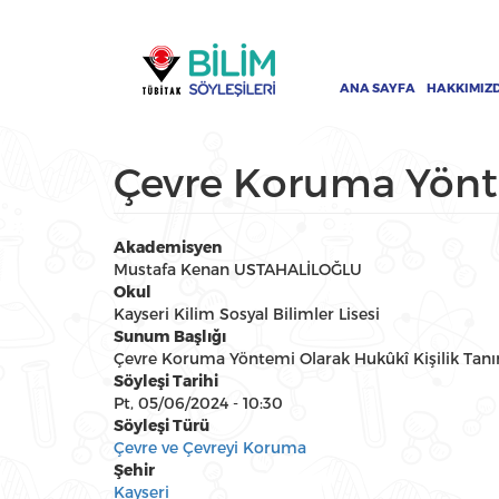
Ana
Ana
içeriğe
gezinti
atla
menüsü
ANA SAYFA
HAKKIMIZ
Çevre Koruma Yönte
Akademisyen
Mustafa Kenan USTAHALİLOĞLU
Okul
Kayseri Kilim Sosyal Bilimler Lisesi
Sunum Başlığı
Çevre Koruma Yöntemi Olarak Hukûkî Kişilik Tan
Söyleşi Tarihi
Pt, 05/06/2024 - 10:30
Söyleşi Türü
Çevre ve Çevreyi Koruma
Şehir
Kayseri