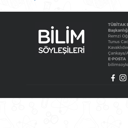
TÜBİTAK 
Başkanlığ
Remzi Oğu
Tunus Cad
Kavaklıde
Çankaya
E-POSTA
bilimsoyle