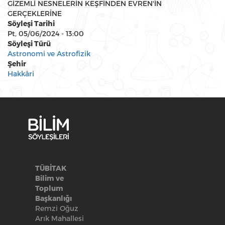
GİZEMLİ NESNELERİN KEŞFİNDEN EVREN'İN
GERÇEKLERİNE
Söyleşi Tarihi
Pt, 05/06/2024 - 13:00
Söyleşi Türü
Astronomi ve Astrofizik
Şehir
Hakkâri
TÜBİTAK
Bilim ve
Toplum
Başkanlığı
Remzi Oğuz
Arık Mahallesi