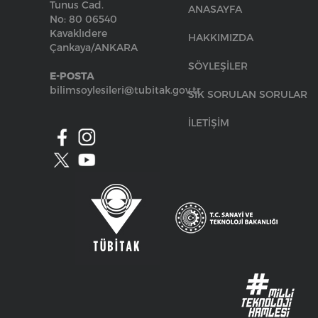
Tunus Cad.
ANASAYFA
No: 80 06540
Kavaklıdere
HAKKIMIZDA
Çankaya/ANKARA
SÖYLEŞİLER
E-POSTA
bilimsoylesileri@tubitak.gov.tr
SIK SORULAN SORULAR
İLETİŞİM