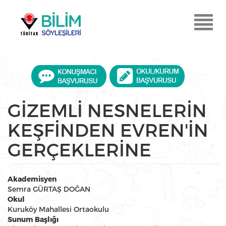
Ana
içeriğe
Menu
atla
Aç
GİZEMLİ NESNELERİN
KEŞFİNDEN EVREN'İN
GERÇEKLERİNE
Akademisyen
Semra GÜRTAŞ DOĞAN
Okul
Kuruköy Mahallesi Ortaokulu
Sunum Başlığı