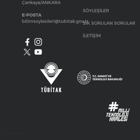
Çankaya/ANKARA
SÖYLEŞİLER
E-POSTA
bilimsoylesileri@tubitak.gov.tr
SIK SORULAN SORULAR
İLETİŞİM