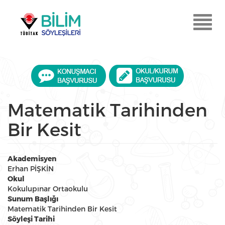
Ana
içeriğe
Menu
atla
Aç
Matematik Tarihinden
Bir Kesit
Akademisyen
Erhan PİŞKİN
Okul
Kokulupınar Ortaokulu
Sunum Başlığı
Matematik Tarihinden Bir Kesit
Söyleşi Tarihi