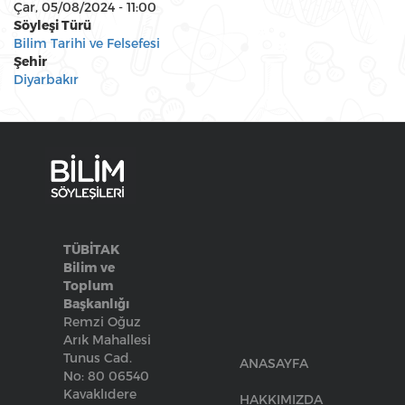
Çar, 05/08/2024 - 11:00
Söyleşi Türü
Bilim Tarihi ve Felsefesi
Şehir
Diyarbakır
TÜBİTAK
Bilim ve
Toplum
Başkanlığı
Remzi Oğuz
Arık Mahallesi
Tunus Cad.
ANASAYFA
No: 80 06540
Kavaklıdere
HAKKIMIZDA