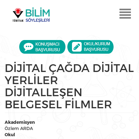
Ana
içeriğe
Menu
atla
Aç
DİJİTAL ÇAĞDA DİJİTAL
YERLİLER
DİJİTALLEŞEN
BELGESEL FİLMLER
Akademisyen
Özlem ARDA
Okul