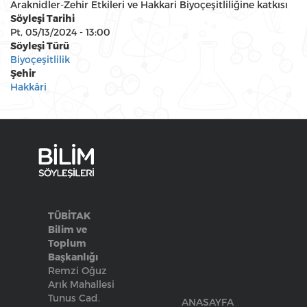
Araknidler-Zehir Etkileri ve Hakkari Biyoçeşitliliğine katkısı
Söyleşi Tarihi
Pt, 05/13/2024 - 13:00
Söyleşi Türü
Biyoçeşitlilik
Şehir
Hakkâri
TÜBİTAK
Bilim ve
Toplum
Başkanlığı
Remzi Oğuz
Arık Mahallesi
Tunus Cad.
ANASAYFA