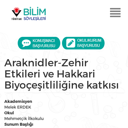
Ana
içeriğe
Menu
atla
Aç
Araknidler-Zehir
Etkileri ve Hakkari
Biyoçeşitliliğine katkısı
Akademisyen
Melek ERDEK
Okul
Mehmetçik İlkokulu
Sunum Başlığı