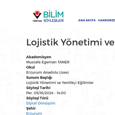
Ana
Ana
içeriğe
gezinti
atla
menüsü
ANA SAYFA
HAKKIMIZ
Lojistik Yönetimi ve
Akademisyen
Mustafa Egemen TANER
Okul
Erzurum Anadolu Lisesi
Sunum Başlığı
Lojistik Yönetimi ve Yenilikçi Eğilimler
Söyleşi Tarihi
Per, 05/16/2024 - 14:00
Söyleşi Türü
Dijital Dönüşüm
Şehir
Erzurum