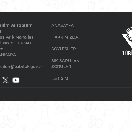
Bilim ve Toplum
ANASAYFA
ı
z Arık Mahallesi
HAKKIMIZDA
. No: 80 06540
re
SÖYLEŞİLER
/ANKARA
SIK SORULAN
sileri@tubitak.gov.tr
SORULAR
İLETİŞİM