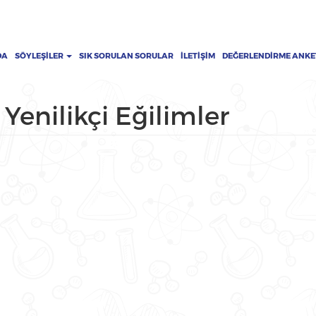
DA
SÖYLEŞILER
SIK SORULAN SORULAR
İLETIŞIM
DEĞERLENDIRME ANKE
 Yenilikçi Eğilimler