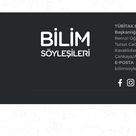
TÜBİTAK 
Başkanlığ
Remzi Oğu
Tunus Cad
Kavaklıde
Çankaya
E-POSTA
bilimsoyle