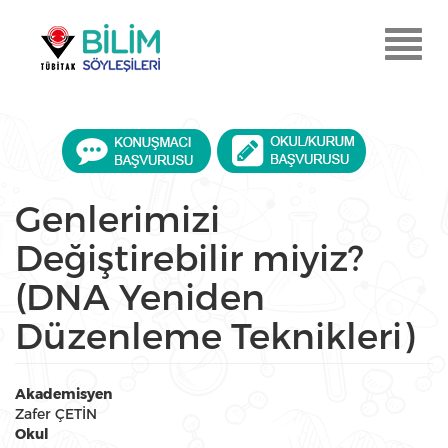
Ana
içeriğe
Menu
atla
Aç
Genlerimizi
Değiştirebilir miyiz?
(DNA Yeniden
Düzenleme Teknikleri)
Akademisyen
Zafer ÇETİN
Okul