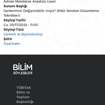
Adnan Menderes Anadolu Lisesi
Sunum Başlığı
Genlerimizi Değiştirebilir miyiz? (DNA Yeniden Düzenleme
Teknikleri)
Söyleşi Tarihi
Cu, 05/17/2024 - 11:00
Söyleşi Türü
Genetik ve Biyoteknoloji
Şehir
Diyarbakır
TÜBİTAK
Bilim ve
Toplum
Başkanlığı