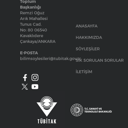
Toplum
Başkanlığı
Remzi Oğuz
Arık Mahallesi
Tunus Cad.
ANASAYFA
No: 80 06540
Kavaklıdere
HAKKIMIZDA
Çankaya/ANKARA
SÖYLEŞİLER
E-POSTA
bilimsoylesileri@tubitak.gov.tr
SIK SORULAN SORULAR
İLETİŞİM