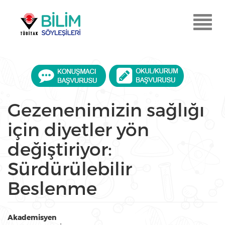
Ana
içeriğe
Menu
atla
Aç
Gezenenimizin sağlığı
için diyetler yön
değiştiriyor:
Sürdürülebilir
Beslenme
Akademisyen