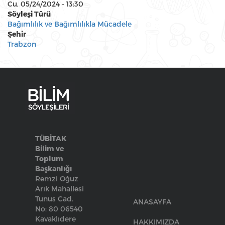
Cu, 05/24/2024 - 13:30
Söyleşi Türü
Bağımlılık ve Bağımlılıkla Mücadele
Şehir
Trabzon
TÜBİTAK
Bilim ve
Toplum
Başkanlığı
Remzi Oğuz
Arık Mahallesi
Tunus Cad.
ANASAYFA
No: 80 06540
Kavaklıdere
HAKKIMIZDA