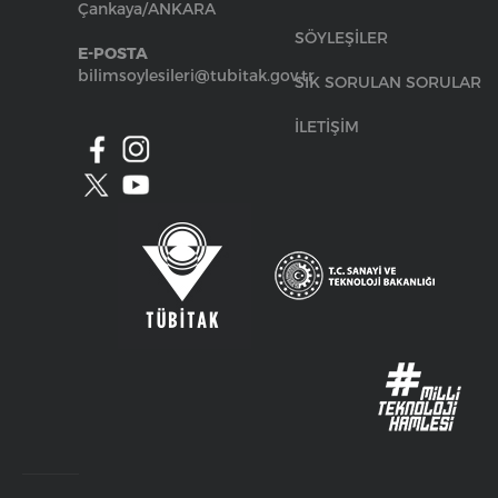
Çankaya/ANKARA
SÖYLEŞİLER
E-POSTA
bilimsoylesileri@tubitak.gov.tr
SIK SORULAN SORULAR
İLETİŞİM