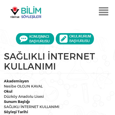
Ana
içeriğe
Menu
atla
Aç
SAĞLIKLI İNTERNET
KULLANIMI
Akademisyen
Nesibe OLGUN KAVAL
Okul
Düzköy Anadolu Lisesi
Sunum Başlığı
SAĞLIKLI İNTERNET KULLANIMI
Söyleşi Tarihi