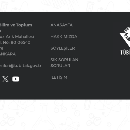
Bilim ve Toplum
ANASAYFA
ı
z Arık Mahallesi
HAKKIMIZDA
. No: 80 06540
re
SÖYLEŞİLER
/ANKARA
SIK SORULAN
sileri@tubitak.gov.tr
SORULAR
İLETİŞİM