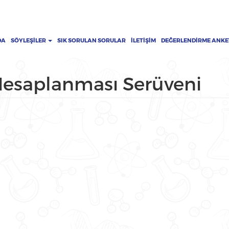
DA
SÖYLEŞILER
SIK SORULAN SORULAR
İLETIŞIM
DEĞERLENDIRME ANKE
Hesaplanması Serüveni