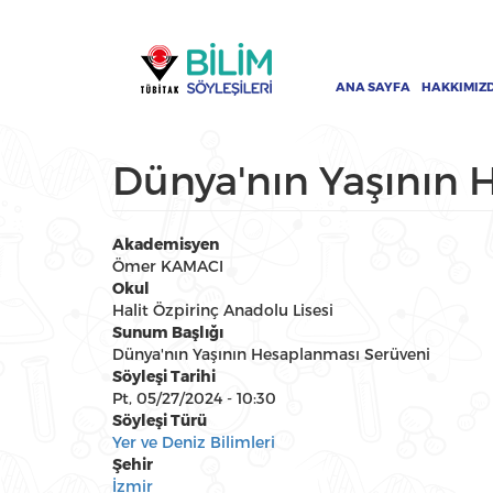
Ana
Ana
içeriğe
gezinti
atla
menüsü
ANA SAYFA
HAKKIMIZ
Dünya'nın Yaşının 
Akademisyen
Ömer KAMACI
Okul
Halit Özpirinç Anadolu Lisesi
Sunum Başlığı
Dünya'nın Yaşının Hesaplanması Serüveni
Söyleşi Tarihi
Pt, 05/27/2024 - 10:30
Söyleşi Türü
Yer ve Deniz Bilimleri
Şehir
İzmir