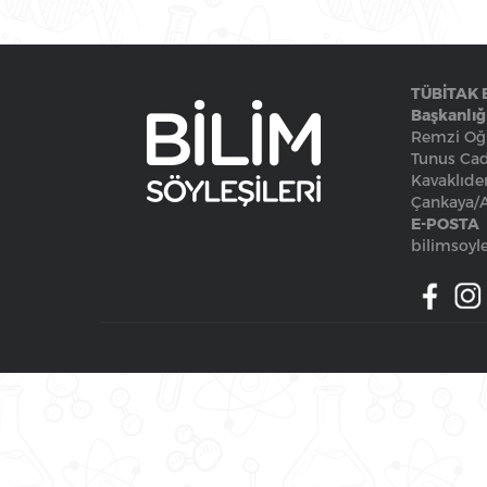
TÜBİTAK 
Başkanlığ
Remzi Oğu
Tunus Cad
Kavaklıde
Çankaya
E-POSTA
bilimsoyle