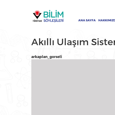
Ana
Ana
içeriğe
gezinti
atla
menüsü
ANA SAYFA
HAKKIMIZ
Akıllı Ulaşım Sist
arkaplan_gorseli