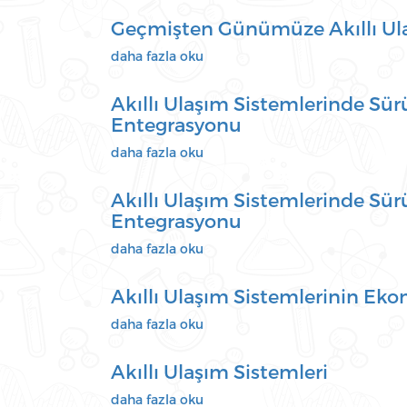
Teknolojilerinde
Geçmişten Günümüze Akıllı Ulaş
Konum
Belirleme
Geçmişten
daha fazla oku
ve
Günümüze
Haritalama
Akıllı
Akıllı Ulaşım Sistemlerinde Sür
hakkında
Ulaşım
Entegrasyonu
Sistemleri
ve
Akıllı
daha fazla oku
Gelecek
Ulaşım
Perspektifi
Sistemlerinde
Akıllı Ulaşım Sistemlerinde Sür
hakkında
Sürüş
Entegrasyonu
Konfor
Sistemleri
Akıllı
daha fazla oku
Üzerinden
Ulaşım
Sürüş
Sistemlerinde
Akıllı Ulaşım Sistemlerinin Eko
Konfor
Sürüş
Bilgilerinin
Konfor
Akıllı
daha fazla oku
Ulaşım
Sistemleri
Ulaşım
Ağına
Üzerinden
Sistemlerinin
Akıllı Ulaşım Sistemleri
Entegrasyonu
Sürüş
Ekonomik
hakkında
Konfor
ve
Akıllı
daha fazla oku