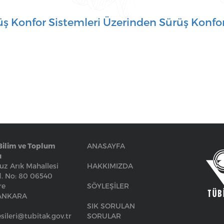
üş Konfor Sistemleri Üzerinden Sürüş Konfor
Bilim ve Toplum
ANASAYFA
ı
z Arık Mahallesi
HAKKIMIZDA
. No: 80 06540
re
SÖYLEŞİLER
/ANKARA
SIK SORULAN
sileri@tubitak.gov.tr
SORULAR