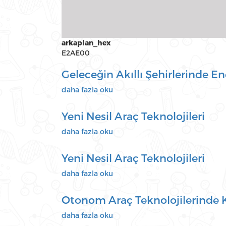
arkaplan_hex
E2AE00
Geleceğin Akıllı Şehirlerinde Ene
Geleceğin
daha fazla oku
Akıllı
Şehirlerinde
Yeni Nesil Araç Teknolojileri
Enerji
Kullanımı
Yeni
daha fazla oku
ve
Nesil
Yeşil
Araç
Yeni Nesil Araç Teknolojileri
ve
Teknolojileri
Akıllı
hakkında
Yeni
daha fazla oku
Ulaşım
Nesil
Sistemleri
Araç
Otonom Araç Teknolojilerinde 
hakkında
Teknolojileri
hakkında
Otonom
daha fazla oku
Araç