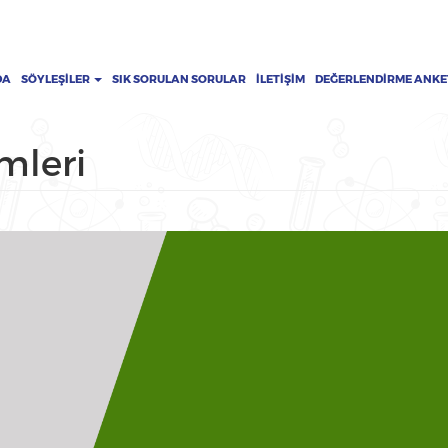
DA
SÖYLEŞILER
SIK SORULAN SORULAR
İLETIŞIM
DEĞERLENDIRME ANKE
emleri