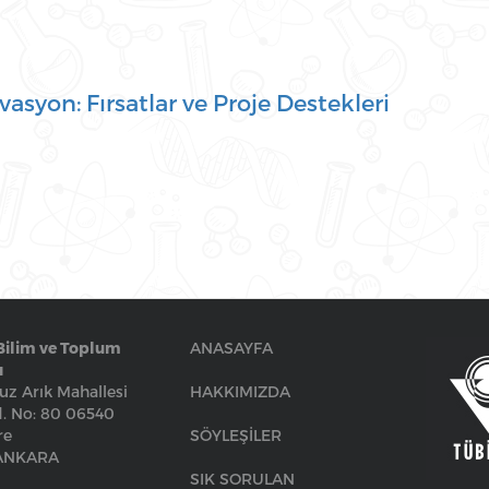
ovasyon: Fırsatlar ve Proje Destekleri
Bilim ve Toplum
ANASAYFA
ı
z Arık Mahallesi
HAKKIMIZDA
. No: 80 06540
re
SÖYLEŞİLER
/ANKARA
SIK SORULAN