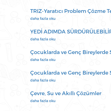
Geleceği
Teknolojilerde
hakkında
Nükleer
TRIZ-Yaratıcı Problem Çözme Teo
hakkında
TRIZ-
daha fazla oku
Yaratıcı
Problem
YEDİ ADIMDA SÜRDÜRÜLEBİLİR
Çözme
Teorisi
YEDİ
daha fazla oku
ile
ADIMDA
İnovasyon
SÜRDÜRÜLEBİLİR
Çocuklarda ve Genç Bireylerde
hakkında
ÇEVRE
EĞİTİMİ
Çocuklarda
daha fazla oku
hakkında
ve
Genç
Çocuklarda ve Genç Bireylerde
Bireylerde
Su
Çocuklarda
daha fazla oku
Ürünleri
ve
Tüketiminin
Genç
Çevre, Su ve Akıllı Çözümler
Önemi
Bireylerde
hakkında
Su
Çevre,
daha fazla oku
Ürünleri
Su
Tüketiminin
ve