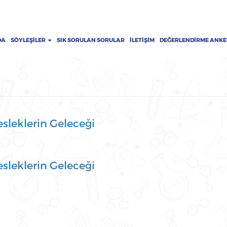
DA
SÖYLEŞILER
SIK SORULAN SORULAR
İLETIŞIM
DEĞERLENDIRME ANKE
sleklerin Geleceği
sleklerin Geleceği