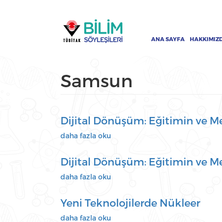
Ana
Ana
içeriğe
gezinti
atla
menüsü
ANA SAYFA
HAKKIMIZ
Samsun
Dijital Dönüşüm: Eğitimin ve Me
Dijital
daha fazla oku
Dönüşüm:
Eğitimin
Dijital Dönüşüm: Eğitimin ve Me
ve
Mesleklerin
Dijital
daha fazla oku
Geleceği
Dönüşüm:
hakkında
Eğitimin
Yeni Teknolojilerde Nükleer
ve
Mesleklerin
Yeni
daha fazla oku